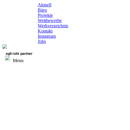
Aktuell
Büro
Projekte
Wettbewerbe
Werkverzeichnis
Kontakt
Instagram
Jobs
egli rohr partner
Menu