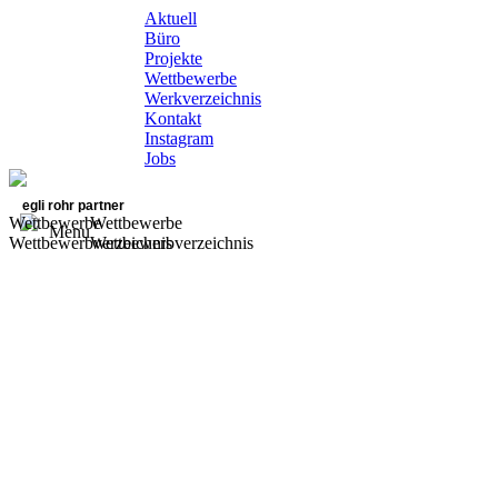
Aktuell
Büro
Projekte
Wettbewerbe
Werkverzeichnis
Kontakt
Instagram
Jobs
egli rohr partner
Wettbewerbe
Wettbewerbe
Menu
Wettbewerbverzeichnis
Wettbewerbverzeichnis