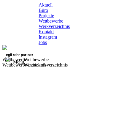
Aktuell
Büro
Projekte
Wettbewerbe
Werkverzeichnis
Kontakt
Instagram
Jobs
egli rohr partner
Wettbewerbe
Wettbewerbe
Menu
Wettbewerbverzeichnis
Wettbewerbverzeichnis