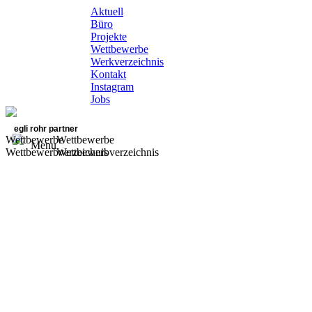
Aktuell
Büro
Projekte
Wettbewerbe
Werkverzeichnis
Kontakt
Instagram
Jobs
egli rohr partner
Wettbewerbe
Wettbewerbe
Menu
Wettbewerbverzeichnis
Wettbewerbverzeichnis