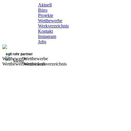
Aktuell
Büro
Projekte
Wettbewerbe
Werkverzeichnis
Kontakt
Instagram
Jobs
egli rohr partner
Wettbewerbe
Wettbewerbe
Menu
Wettbewerbverzeichnis
Wettbewerbverzeichnis