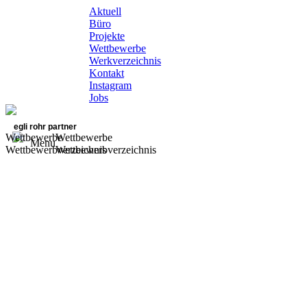
Aktuell
Büro
Projekte
Wettbewerbe
Werkverzeichnis
Kontakt
Instagram
Jobs
egli rohr partner
Wettbewerbe
Wettbewerbe
Menu
Wettbewerbverzeichnis
Wettbewerbverzeichnis