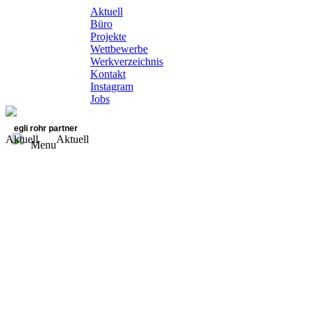
Aktuell
Büro
Projekte
Wettbewerbe
Werkverzeichnis
Kontakt
Instagram
Jobs
egli rohr partner
Aktuell
Aktuell
Menu