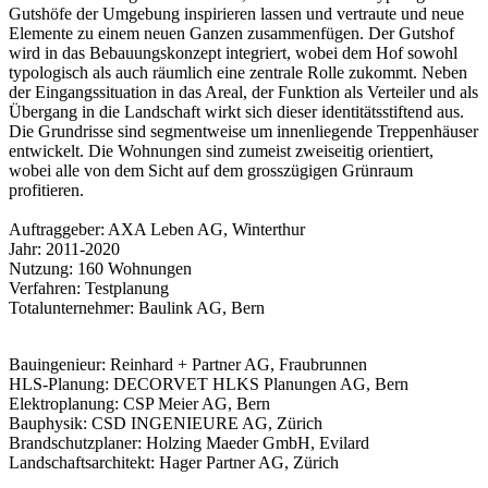
Gutshöfe der Umgebung inspirieren lassen und vertraute und neue
Elemente zu einem neuen Ganzen zusammenfügen. Der Gutshof
wird in das Bebauungskonzept integriert, wobei dem Hof sowohl
typologisch als auch räumlich eine zentrale Rolle zukommt. Neben
der Eingangssituation in das Areal, der Funktion als Verteiler und als
Übergang in die Landschaft wirkt sich dieser identitätsstiftend aus.
Die Grundrisse sind segmentweise um innenliegende Treppenhäuser
entwickelt. Die Wohnungen sind zumeist zweiseitig orientiert,
wobei alle von dem Sicht auf dem grosszügigen Grünraum
profitieren.
Auftraggeber: AXA Leben AG, Winterthur
Jahr: 2011-2020
Nutzung: 160 Wohnungen
Verfahren: Testplanung
Totalunternehmer: Baulink AG, Bern
Bauingenieur: Reinhard + Partner AG, Fraubrunnen
HLS-Planung: DECORVET HLKS Planungen AG, Bern
Elektroplanung: CSP Meier AG, Bern
Bauphysik: CSD INGENIEURE AG, Zürich
Brandschutzplaner: Holzing Maeder GmbH, Evilard
Landschaftsarchitekt: Hager Partner AG, Zürich