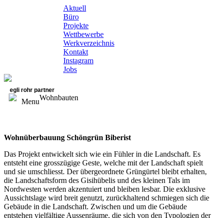
Aktuell
Büro
Projekte
Wettbewerbe
Werkverzeichnis
Kontakt
Instagram
Jobs
egli rohr partner
Wohnbauten
Menu
Wohnüberbauung Schöngrün Biberist
Das Projekt entwickelt sich wie ein Fühler in die Landschaft. Es
entsteht eine grosszügige Geste, welche mit der Landschaft spielt
und sie umschliesst. Der übergeordnete Grüngürtel bleibt erhalten,
die Landschaftsform des Gisihübelis und des kleinen Tals im
Nordwesten werden akzentuiert und bleiben lesbar. Die exklusive
Aussichtslage wird breit genutzt, zurückhaltend schmiegen sich die
Gebäude in die Landschaft. Zwischen und um die Gebäude
entstehen vielfältige Aussenräume, die sich von den Typologien der