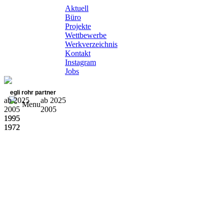
Aktuell
Büro
Projekte
Wettbewerbe
Werkverzeichnis
Kontakt
Instagram
Jobs
egli rohr partner
ab 2025
ab 2025
Menu
2005
2005
1995
1995
1972
1972