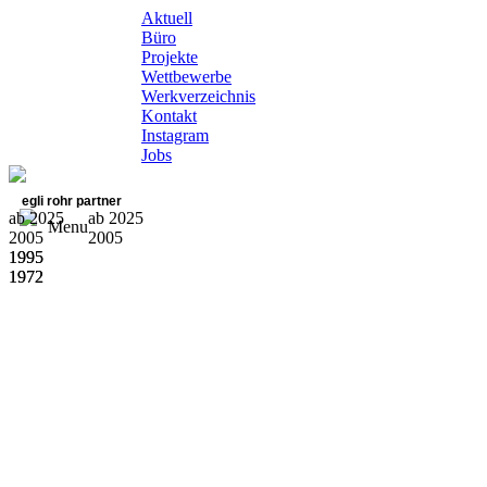
Aktuell
Büro
Projekte
Wettbewerbe
Werkverzeichnis
Kontakt
Instagram
Jobs
egli rohr partner
ab 2025
ab 2025
Menu
2005
2005
1995
1995
1972
1972