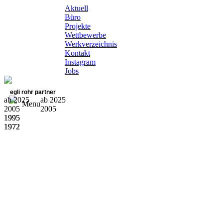
Aktuell
Büro
Projekte
Wettbewerbe
Werkverzeichnis
Kontakt
Instagram
Jobs
egli rohr partner
ab 2025
ab 2025
Menu
2005
2005
1995
1995
1972
1972