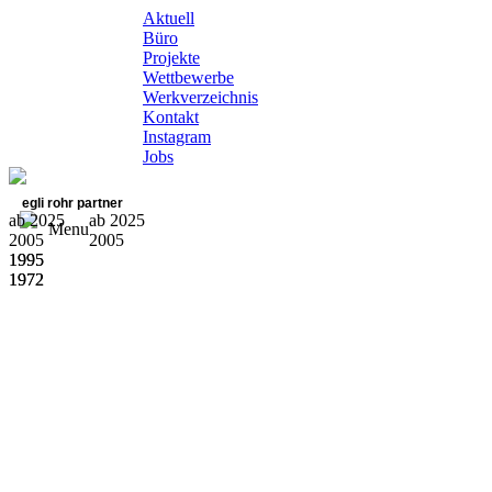
Aktuell
Büro
Projekte
Wettbewerbe
Werkverzeichnis
Kontakt
Instagram
Jobs
egli rohr partner
ab 2025
ab 2025
Menu
2005
2005
1995
1995
1972
1972