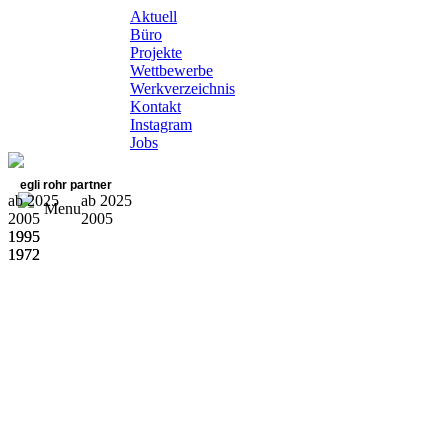
Aktuell
Büro
Projekte
Wettbewerbe
Werkverzeichnis
Kontakt
Instagram
Jobs
egli rohr partner
ab 2025
ab 2025
Menu
2005
2005
1995
1995
1972
1972