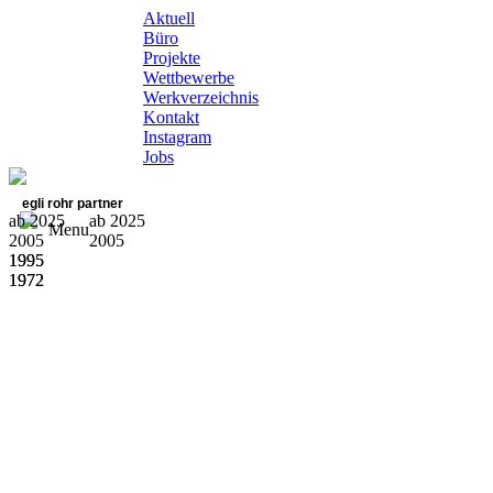
Aktuell
Büro
Projekte
Wettbewerbe
Werkverzeichnis
Kontakt
Instagram
Jobs
egli rohr partner
ab 2025
ab 2025
Menu
2005
2005
1995
1995
1972
1972