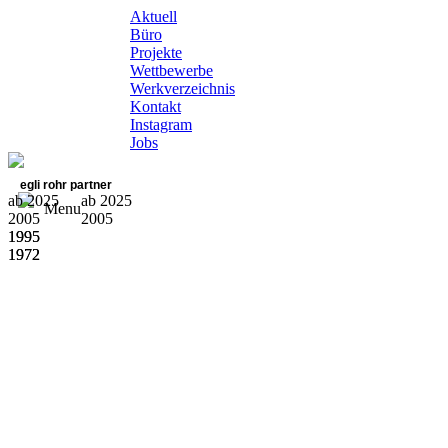
Aktuell
Büro
Projekte
Wettbewerbe
Werkverzeichnis
Kontakt
Instagram
Jobs
egli rohr partner
ab 2025
ab 2025
Menu
2005
2005
1995
1995
1972
1972