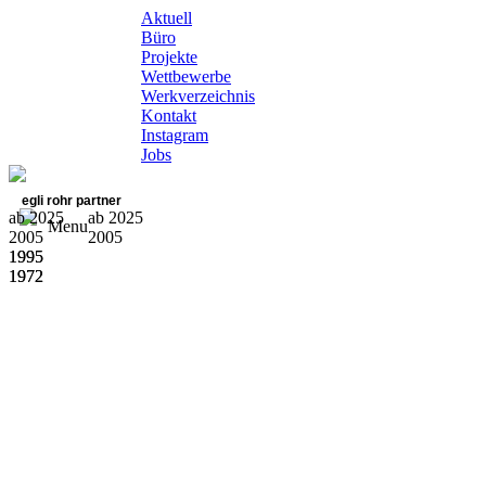
Aktuell
Büro
Projekte
Wettbewerbe
Werkverzeichnis
Kontakt
Instagram
Jobs
egli rohr partner
ab 2025
ab 2025
Menu
2005
2005
1995
1995
1972
1972