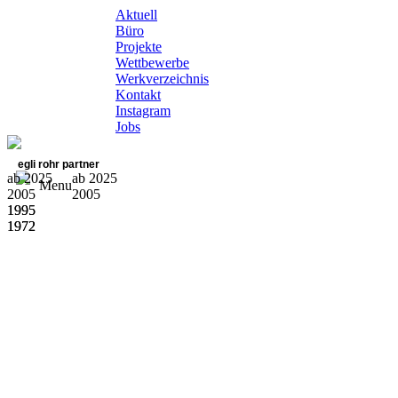
Aktuell
Büro
Projekte
Wettbewerbe
Werkverzeichnis
Kontakt
Instagram
Jobs
egli rohr partner
ab 2025
ab 2025
Menu
2005
2005
1995
1995
1972
1972