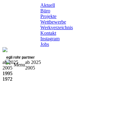
Aktuell
Büro
Projekte
Wettbewerbe
Werkverzeichnis
Kontakt
Instagram
Jobs
egli rohr partner
ab 2025
ab 2025
Menu
2005
2005
1995
1995
1972
1972