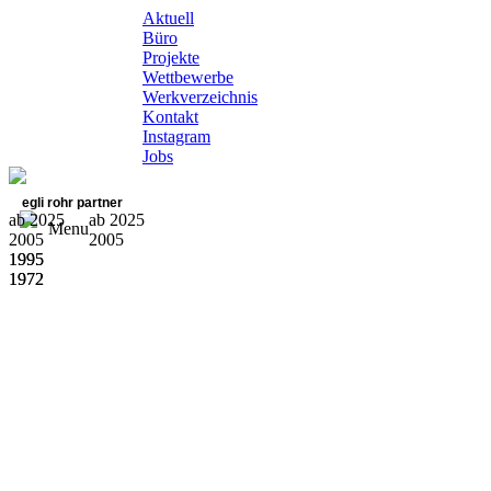
Aktuell
Büro
Projekte
Wettbewerbe
Werkverzeichnis
Kontakt
Instagram
Jobs
egli rohr partner
ab 2025
ab 2025
Menu
2005
2005
1995
1995
1972
1972