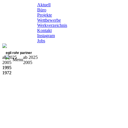
Aktuell
Büro
Projekte
Wettbewerbe
Werkverzeichnis
Kontakt
Instagram
Jobs
egli rohr partner
ab 2025
ab 2025
Menu
2005
2005
1995
1995
1972
1972