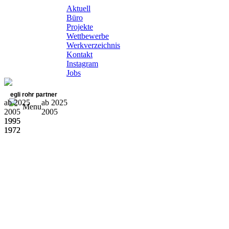
Aktuell
Büro
Projekte
Wettbewerbe
Werkverzeichnis
Kontakt
Instagram
Jobs
egli rohr partner
ab 2025
ab 2025
Menu
2005
2005
1995
1995
1972
1972