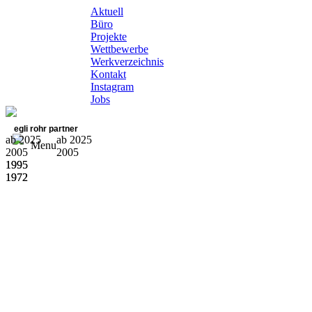
Aktuell
Büro
Projekte
Wettbewerbe
Werkverzeichnis
Kontakt
Instagram
Jobs
egli rohr partner
ab 2025
ab 2025
Menu
2005
2005
1995
1995
1972
1972