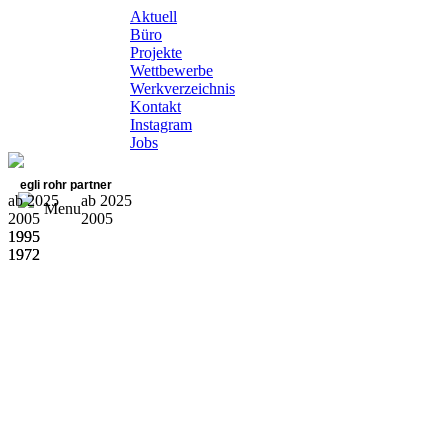
Aktuell
Büro
Projekte
Wettbewerbe
Werkverzeichnis
Kontakt
Instagram
Jobs
egli rohr partner
ab 2025
ab 2025
Menu
2005
2005
1995
1995
1972
1972