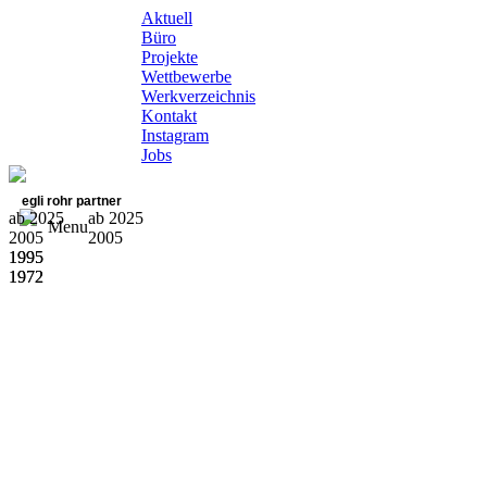
Aktuell
Büro
Projekte
Wettbewerbe
Werkverzeichnis
Kontakt
Instagram
Jobs
egli rohr partner
ab 2025
ab 2025
Menu
2005
2005
1995
1995
1972
1972