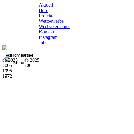
Aktuell
Büro
Projekte
Wettbewerbe
Werkverzeichnis
Kontakt
Instagram
Jobs
egli rohr partner
ab 2025
ab 2025
Menu
2005
2005
1995
1995
1972
1972