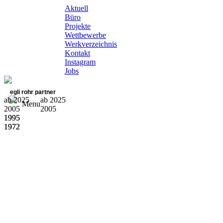
Aktuell
Büro
Projekte
Wettbewerbe
Werkverzeichnis
Kontakt
Instagram
Jobs
egli rohr partner
ab 2025
ab 2025
Menu
2005
2005
1995
1995
1972
1972