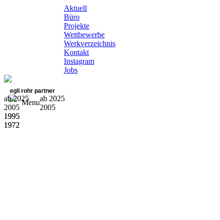
Aktuell
Büro
Projekte
Wettbewerbe
Werkverzeichnis
Kontakt
Instagram
Jobs
egli rohr partner
ab 2025
ab 2025
Menu
2005
2005
1995
1995
1972
1972