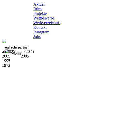
Aktuell
Büro
Projekte
Wettbewerbe
Werkverzeichnis
Kontakt
Instagram
Jobs
egli rohr partner
ab 2025
ab 2025
Menu
2005
2005
1995
1995
1972
1972