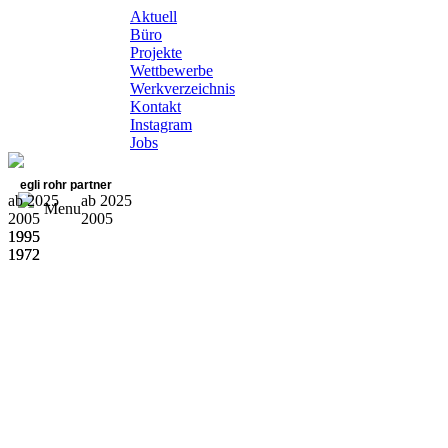
Aktuell
Büro
Projekte
Wettbewerbe
Werkverzeichnis
Kontakt
Instagram
Jobs
egli rohr partner
ab 2025
ab 2025
Menu
2005
2005
1995
1995
1972
1972