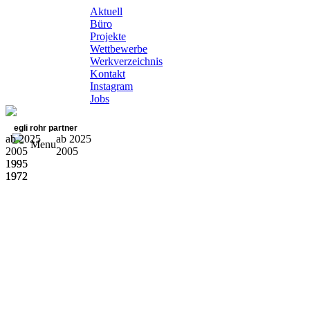
Aktuell
Büro
Projekte
Wettbewerbe
Werkverzeichnis
Kontakt
Instagram
Jobs
egli rohr partner
ab 2025
ab 2025
Menu
2005
2005
1995
1995
1972
1972