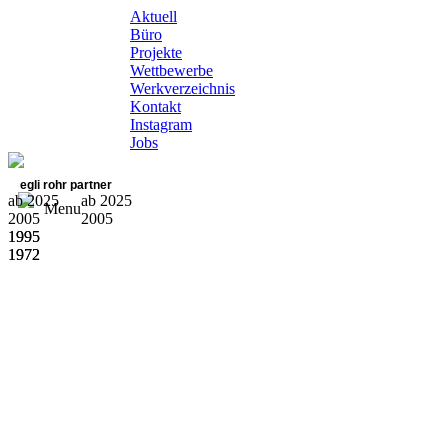
Aktuell
Büro
Projekte
Wettbewerbe
Werkverzeichnis
Kontakt
Instagram
Jobs
egli rohr partner
ab 2025
ab 2025
Menu
2005
2005
1995
1995
1972
1972