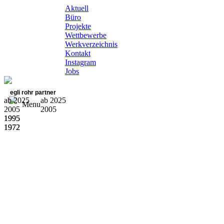
Aktuell
Büro
Projekte
Wettbewerbe
Werkverzeichnis
Kontakt
Instagram
Jobs
egli rohr partner
ab 2025
ab 2025
Menu
2005
2005
1995
1995
1972
1972