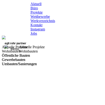
Aktuell
Büro
Projekte
Wettbewerbe
Werkverzeichnis
Kontakt
Instagram
Jobs
egli rohr partner
Aktuelle Projekte
Aktuelle Projekte
Menu
Wohnbauten
Wohnbauten
Öffentliche Bauten
Öffentliche Bauten
Gewerbebauten
Gewerbebauten
Umbauten/Sanierungen
Umbauten/Sanierungen