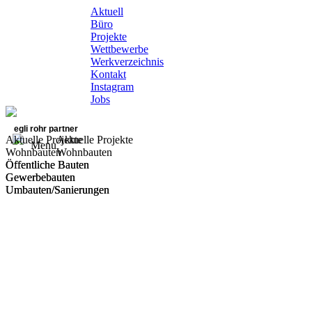
Aktuell
Büro
Projekte
Wettbewerbe
Werkverzeichnis
Kontakt
Instagram
Jobs
egli rohr partner
Aktuelle Projekte
Aktuelle Projekte
Menu
Wohnbauten
Wohnbauten
Öffentliche Bauten
Öffentliche Bauten
Gewerbebauten
Gewerbebauten
Umbauten/Sanierungen
Umbauten/Sanierungen