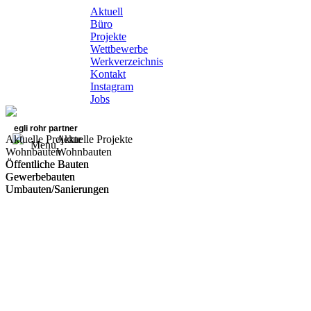
Aktuell
Büro
Projekte
Wettbewerbe
Werkverzeichnis
Kontakt
Instagram
Jobs
egli rohr partner
Aktuelle Projekte
Aktuelle Projekte
Menu
Wohnbauten
Wohnbauten
Öffentliche Bauten
Öffentliche Bauten
Gewerbebauten
Gewerbebauten
Umbauten/Sanierungen
Umbauten/Sanierungen