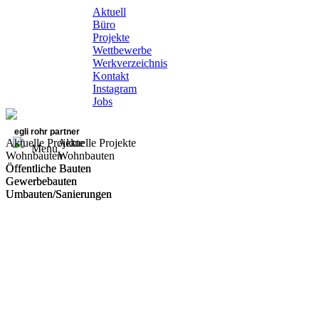
Aktuell
Büro
Projekte
Wettbewerbe
Werkverzeichnis
Kontakt
Instagram
Jobs
egli rohr partner
Aktuelle Projekte
Aktuelle Projekte
Menu
Wohnbauten
Wohnbauten
Öffentliche Bauten
Öffentliche Bauten
Gewerbebauten
Gewerbebauten
Umbauten/Sanierungen
Umbauten/Sanierungen