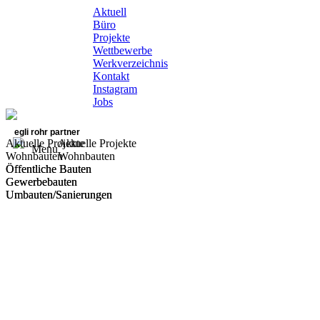
Aktuell
Büro
Projekte
Wettbewerbe
Werkverzeichnis
Kontakt
Instagram
Jobs
egli rohr partner
Aktuelle Projekte
Aktuelle Projekte
Menu
Wohnbauten
Wohnbauten
Öffentliche Bauten
Öffentliche Bauten
Gewerbebauten
Gewerbebauten
Umbauten/Sanierungen
Umbauten/Sanierungen