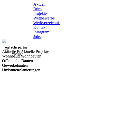
Aktuell
Büro
Projekte
Wettbewerbe
Werkverzeichnis
Kontakt
Instagram
Jobs
egli rohr partner
Aktuelle Projekte
Aktuelle Projekte
Menu
Wohnbauten
Wohnbauten
Öffentliche Bauten
Öffentliche Bauten
Gewerbebauten
Gewerbebauten
Umbauten/Sanierungen
Umbauten/Sanierungen