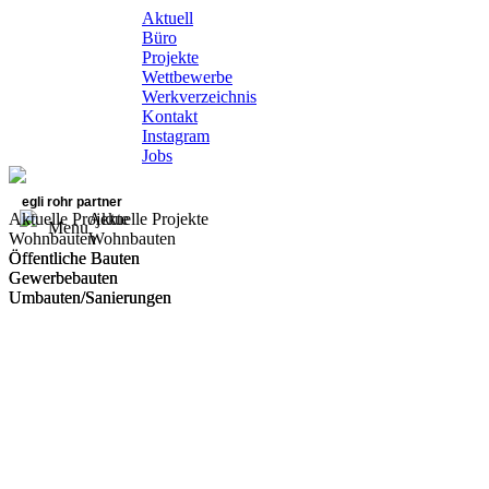
Aktuell
Büro
Projekte
Wettbewerbe
Werkverzeichnis
Kontakt
Instagram
Jobs
egli rohr partner
Aktuelle Projekte
Aktuelle Projekte
Menu
Wohnbauten
Wohnbauten
Öffentliche Bauten
Öffentliche Bauten
Gewerbebauten
Gewerbebauten
Umbauten/Sanierungen
Umbauten/Sanierungen