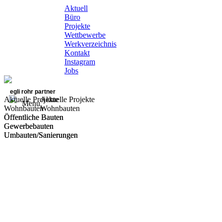
Aktuell
Büro
Projekte
Wettbewerbe
Werkverzeichnis
Kontakt
Instagram
Jobs
egli rohr partner
Aktuelle Projekte
Aktuelle Projekte
Menu
Wohnbauten
Wohnbauten
Öffentliche Bauten
Öffentliche Bauten
Gewerbebauten
Gewerbebauten
Umbauten/Sanierungen
Umbauten/Sanierungen