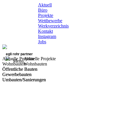
Aktuell
Büro
Projekte
Wettbewerbe
Werkverzeichnis
Kontakt
Instagram
Jobs
egli rohr partner
Aktuelle Projekte
Aktuelle Projekte
Menu
Wohnbauten
Wohnbauten
Öffentliche Bauten
Öffentliche Bauten
Gewerbebauten
Gewerbebauten
Umbauten/Sanierungen
Umbauten/Sanierungen