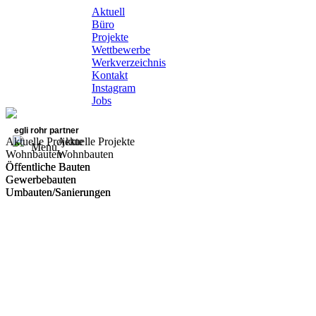
Aktuell
Büro
Projekte
Wettbewerbe
Werkverzeichnis
Kontakt
Instagram
Jobs
egli rohr partner
Aktuelle Projekte
Aktuelle Projekte
Menu
Wohnbauten
Wohnbauten
Öffentliche Bauten
Öffentliche Bauten
Gewerbebauten
Gewerbebauten
Umbauten/Sanierungen
Umbauten/Sanierungen