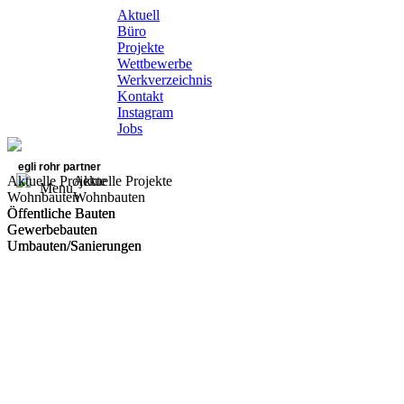
Aktuell
Büro
Projekte
Wettbewerbe
Werkverzeichnis
Kontakt
Instagram
Jobs
egli rohr partner
Aktuelle Projekte
Aktuelle Projekte
Menu
Wohnbauten
Wohnbauten
Öffentliche Bauten
Öffentliche Bauten
Gewerbebauten
Gewerbebauten
Umbauten/Sanierungen
Umbauten/Sanierungen