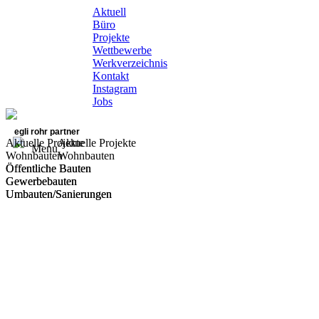
Aktuell
Büro
Projekte
Wettbewerbe
Werkverzeichnis
Kontakt
Instagram
Jobs
egli rohr partner
Aktuelle Projekte
Aktuelle Projekte
Menu
Wohnbauten
Wohnbauten
Öffentliche Bauten
Öffentliche Bauten
Gewerbebauten
Gewerbebauten
Umbauten/Sanierungen
Umbauten/Sanierungen