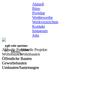
Aktuell
Büro
Projekte
Wettbewerbe
Werkverzeichnis
Kontakt
Instagram
Jobs
egli rohr partner
Aktuelle Projekte
Aktuelle Projekte
Menu
Wohnbauten
Wohnbauten
Öffentliche Bauten
Öffentliche Bauten
Gewerbebauten
Gewerbebauten
Umbauten/Sanierungen
Umbauten/Sanierungen