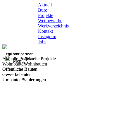
Aktuell
Büro
Projekte
Wettbewerbe
Werkverzeichnis
Kontakt
Instagram
Jobs
egli rohr partner
Aktuelle Projekte
Aktuelle Projekte
Menu
Wohnbauten
Wohnbauten
Öffentliche Bauten
Öffentliche Bauten
Gewerbebauten
Gewerbebauten
Umbauten/Sanierungen
Umbauten/Sanierungen