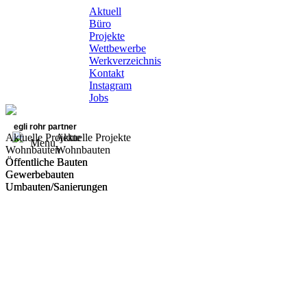
Aktuell
Büro
Projekte
Wettbewerbe
Werkverzeichnis
Kontakt
Instagram
Jobs
egli rohr partner
Aktuelle Projekte
Aktuelle Projekte
Menu
Wohnbauten
Wohnbauten
Öffentliche Bauten
Öffentliche Bauten
Gewerbebauten
Gewerbebauten
Umbauten/Sanierungen
Umbauten/Sanierungen