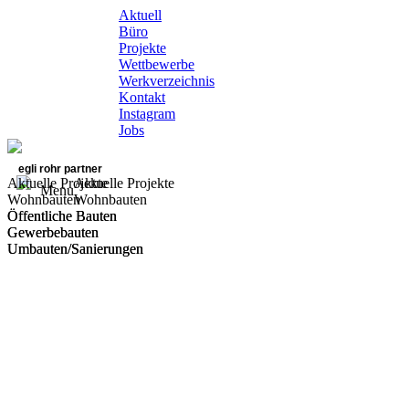
Aktuell
Büro
Projekte
Wettbewerbe
Werkverzeichnis
Kontakt
Instagram
Jobs
egli rohr partner
Aktuelle Projekte
Aktuelle Projekte
Menu
Wohnbauten
Wohnbauten
Öffentliche Bauten
Öffentliche Bauten
Gewerbebauten
Gewerbebauten
Umbauten/Sanierungen
Umbauten/Sanierungen