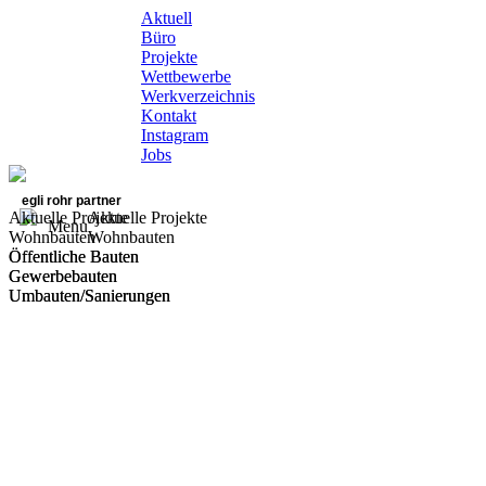
Aktuell
Büro
Projekte
Wettbewerbe
Werkverzeichnis
Kontakt
Instagram
Jobs
egli rohr partner
Aktuelle Projekte
Aktuelle Projekte
Menu
Wohnbauten
Wohnbauten
Öffentliche Bauten
Öffentliche Bauten
Gewerbebauten
Gewerbebauten
Umbauten/Sanierungen
Umbauten/Sanierungen