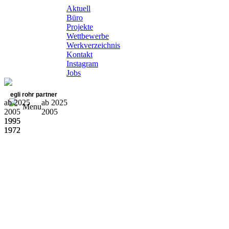
Aktuell
Büro
Projekte
Wettbewerbe
Werkverzeichnis
Kontakt
Instagram
Jobs
egli rohr partner
ab 2025
ab 2025
Menu
2005
2005
1995
1995
1972
1972